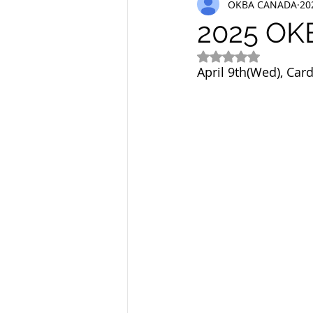
OKBA CANADA
20
2025 OK
별점 5점 중 NaN
April 9th(Wed), Card