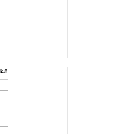
었습니다.
 없음
리오한인실업인협회 협동
 임시총회 공고