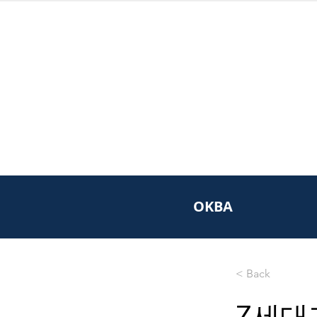
OKBA
< Back
Z세대