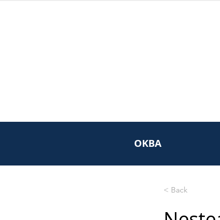
OKBA
< Back
Nest