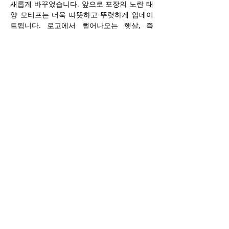
새롭게 바꾸었습니다. 앞으로 포장의 노란 태
양 모티프는 더욱 따뜻하고 뚜렷하게 업데이
트됩니다. 로고에서 뻗어나오는 햇살, 즉 
“Lay’s Rays”는 감자가 자라도록 돕는 빛을 상
징합니다. 정제된 색상 팔레트는 Lay’s 레시피
의 재료에서 영감을 받았으며, 피클 그린, 히
코리 브라운, 세이보리 레드 등 다양한 색상이 
포함됩니다. 향상된 사진 촬영 기법은 각 
Lay’s 제품의 품질과 맛을 생생하게 보여주며, 
황금빛 색상, 바삭한 질감, 조미료를 강조합니
다. 레드 Lay’s 리본은 여전히 품질의 상징으
로 남아 모든 포장이 브랜드의 유산과 연결됩
니다.
PepsiCo 글로벌 Lay’s 디자인 수석 디렉터 
Carl Gerhards는 “이번 리디자인은 거의 한 
세기 만에 이루어진 브랜드의 가장 큰 변화로, 
우리의 기원을 향한 러브레터와 같습니다. 새
로운 Lay’s 시각적 아이덴티티를 통해, 우리 
팀은 전 세계에서 브랜드의 유명한 맛을 기념
하는 유연한 디자인 시스템을 만들어냈습니