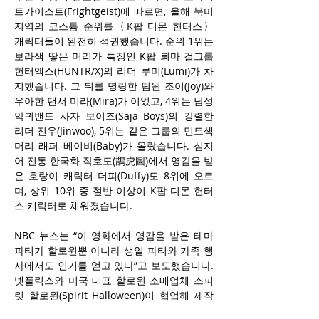
트가이스트(Frightgeist)에 따르면, 올해 북미 
지역의 코스튬 순위를〈K팝 디몬 헌터스〉 
캐릭터들이 완전히 석권했습니다. 순위 1위는 
보라색 땋은 머리가 특징인 K팝 퇴마 걸그룹 
헌터엑스(HUNTR/X)의 리더 루미(Lumi)가 차
지했습니다. 그 뒤를 명랑한 팀원 조이(Joy)와 
우아한 댄서 미라(Mira)가 이었고, 4위는 남성 
악귀밴드 사자 보이즈(Saja Boys)의 강렬한 
리더 진우(Jinwoo), 5위는 같은 그룹의 민트색 
머리 래퍼 베이비(Baby)가 올랐습니다. 심지
어 전통 한국화 작호도(鵲虎圖)에서 영감을 받
은 호랑이 캐릭터 더피(Duffy)도 8위에 오르
며, 상위 10위 중 절반 이상이 K팝 디몬 헌터
스 캐릭터로 채워졌습니다.
NBC 뉴스는 “이 영화에서 영감을 받은 테마 
파티가 할로윈뿐 아니라 생일 파티와 가족 행
사에서도 인기를 얻고 있다”고 보도했습니다. 
넷플릭스와 미국 대표 할로윈 소매업체 스피
릿 할로윈(Spirit Halloween)이 협업해 제작
한 헌터엑스 공식 코스튬은 온라인에서 이미 