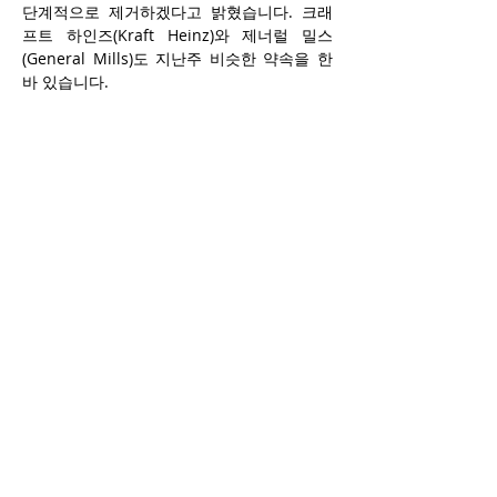
단계적으로 제거하겠다고 밝혔습니다. 크래
프트 하인즈(Kraft Heinz)와 제너럴 밀스
(General Mills)도 지난주 비슷한 약속을 한 
바 있습니다.
미국 정부는 최근 몇 달 사이 인공 색소에 대
한 감시를 강화해왔습니다. 도널드 트럼프 대
통령이 취임하기 며칠 전인 올해 1월, 미국 규
제 당국은 암 유발 가능성 때문에 35년 전 화
장품에서 금지된 염료 ‘적색 3호(Red 3)’를 식
품 공급에서 금지했습니다. 4월에는 트럼프 
행정부의 보건장관 로버트 F. 케네디 주니어
와 식품의약국(FDA) 청장 마티 마카리가 식품
업계의 자발적 노력을 기반으로, 2026년 말까
지 합성 색소를 제거하기 위한 조치를 취하겠
다고 발표했습니다.
Previous
Next