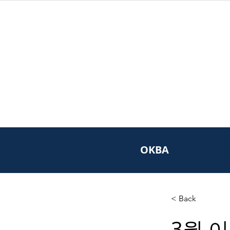
OKBA
< Back
3월 