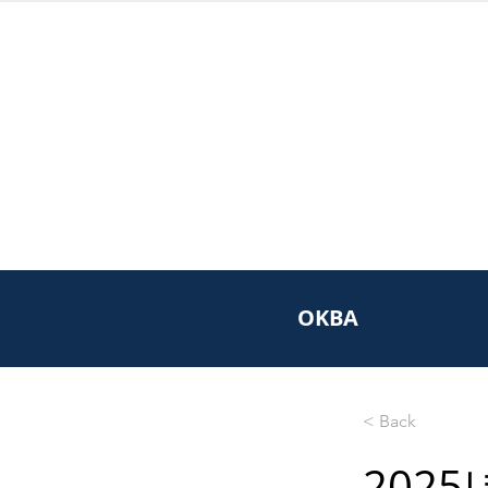
OKBA
< Back
2025