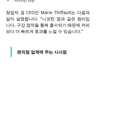
창업자 겸 CEO인 Marie Thiffault는 다음과 
같이 설명합니다. "니코틴 껌과 같은 원리입
니다. 구강 점막을 통해 흡수되기 때문에 커피
보다 더 빠르게 효과를 느낄 수 있습니다."
편의점 업계에 주는 시사점
기능성 에너지 제품 시장은 단순한 에너지 음
료를 넘어 다음과 같은 방향으로 발전하고 있
습니다.
클린 라벨(천연 성분) 제품 확대
무설탕·저칼로리 제품 증가
에너지 샷 시장 성장
에너지 구미 및 에너지 껌 등장
집중력·휴식·기분 개선 등 기능성 세분화
여성 소비자 및 건강 지향 소비자 유입
예르바 마테와 같은 천연 카페인 음료 성