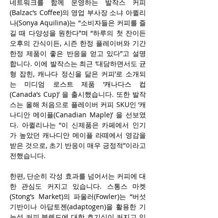
네트워크를 함께 운영하는 발작스 커피
(Balzac’s Coffee)의 영업 부사장 소냐 아퀼리
나(Sonya Aquilina)는 “소비자들은 커피를 즐
길 때 다양성을 원한다”며 “하루의 첫 잔이든 
오후의 간식이든, 시즌 한정 플레이버와 기간 
한정 제품이 좋은 반응을 얻고 있다”고 설명
합니다. 이에 발작스는 최근 ‘대담하면서도 균
형 잡힌, 캐나다 정신을 닮은 커피’로 소개되
는 미디엄 로스트 제품 ‘캐나다스 컵
(Canada’s Cup)’ 을 출시했습니다. 또한 발작
스는 올해 처음으로 플레이버 커피 SKU인 ‘캐
나디안 메이플(Canadian Maple)’ 을 선보였
다. 아퀼리나는 “이 신제품은 카페에서 인기
가 높았던 캐나디안 메이플 라떼에서 영감을 
받은 것으로, 초기 반응이 매우 긍정적”이라고 
전했습니다.
한편, 단순히 각성 효과를 넘어서는 커피에 대
한 관심도 커지고 있습니다. 스통스 마켓
(Stong’s Market)의 파울러(Fowler)는 “버섯 
기반이나 아답토젠(adaptogen)을 활용한 기
능성 커피 블렌드에 대한 호기심이 커지고 있