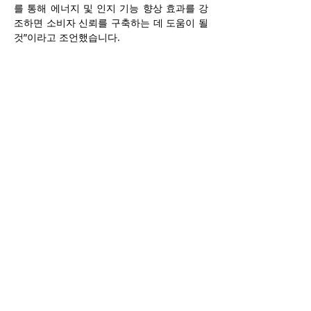
를 통해 에너지 및 인지 기능 향상 효과를 강
조하면 소비자 신뢰를 구축하는 데 도움이 될 
것”이라고 조언했습니다.
지속가능성은 여전히 핵심
소비자들이 품질, 가성비, 다양성을 점점 더 
중시하는 가운데, 환경 친화적이고 윤리적으
로 조달된 커피에 대한 수요는 어떻게 변화하
고 있을까? 캐나다 커피협회(CAC)의 카터
(Carter)는 “지속가능성은 여전히 소비자들의 
관심사 최상위에 있으며, 전반적인 가치 판단
의 중요한 요소로 작용하고 있다”며 “생산 방
식과 무관하게 무조건 가장 싼 커피를 찾는 상
황은 아니다”라고 말합니다.
그는 또한 공정무역에 대한 관심이 여전히 높
으며, 레인포레스트 얼라이언스(Rainforest 
Alliance)와 같은 인증의 중요성도 계속 유지
되고 있다고 덧붙였다. “특히 젊은 소비자들
은 공급망, 원산지 국가, 그리고 원두 종류의 