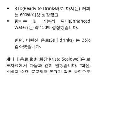
RTD(Ready-to-Drink·바로 마시는) 커피
는 600% 이상 성장했고
향미수 및 기능성 워터(Enhanced 
Water) 는 약 150% 성장했습니다.
반면, 비탄산 음료(Still drinks) 는 35% 
감소했습니다.
캐나다 음료 협회 회장 Krista Scaldwell은 보
도자료에서 다음과 같이 말했습니다. “혁신, 
소비자 수요, 공공정책 목표가 같은 방향으로 
움직일 때 어떤 변화가 가능한지 보여주는 결
과입니다. 우리 업계는 제품 재구성과 새로운 
선택지를 제공했고, 캐나다 소비자들도 매우 
빠르게 반응했습니다.”
협회에 따르면 음료 칼로리 감소가 가장 두드
러졌던 시기는 2014년부터 2017년 사이였습
니다. 이 기간 동안 제조업체들은 대표 브랜드
의 레시피를 개선하고, 다이어트·제로슈거 제
품군을 확대했으며, 더 작은 용량의 제품도 출