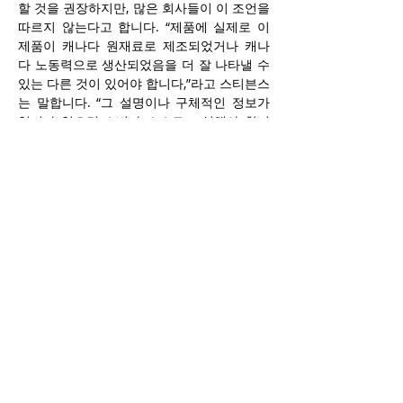
할 것을 권장하지만, 많은 회사들이 이 조언을 
따르지 않는다고 합니다. “제품에 실제로 이 
제품이 캐나다 원재료로 제조되었거나 캐나
다 노동력으로 생산되었음을 더 잘 나타낼 수 
있는 다른 것이 있어야 합니다,”라고 스티븐스
는 말합니다. “그 설명이나 구체적인 정보가 
없거나 없으면 소비자 스스로 조심해야 합니
다,”라고 덧붙였습니다.
경쟁국은 비식품 품목에 대한 이러한 용어 사
용을 감독합니다. 경쟁국에 따르면, “캐나다 
제품” 라벨은 최소한 제품 생산 또는 제조 비
용의 98%가 국내에서 발생한 비식품 품목에
만 사용할 수 있습니다. “캐나다산”으로 광고
된 비식품 품목은 최소한 생산 또는 제조 비용
의 51%가 캐나다에서 발생해야 합니다.
잘못된 라벨링은 비즈니스에 결과를 초래하
며, 경쟁법 하에서 비식품 품목에 대한 벌금은 
수십만 달러에서 수백만 달러에 이를 수 있습
니다. “우리는 최근 몇 주 사이에 식료품점들