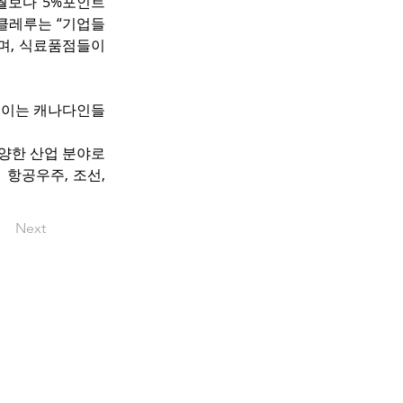
월보다 5%포인트 
클레루는 “기업들
, 식료품점들이 
데, 이는 캐나다인들
다양한 산업 분야로
항공우주, 조선, 
Next
pyright © okbacanada.com all rights
reserved