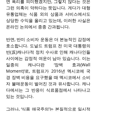
면 폭리를 의미했겠지만, 그렇지 않다는 것은 
그런 의혹이 약하다는 뜻입니다. 게다가 대형 
유통업체는 식품 외의 상품과 서비스에서도 
상당한 수익을 올리고 있는데, 이러한 사실은 
온라인 논의에서 종종 간과됩니다.
반면, 반미 소비자 운동은 더 본능적인 감정에 
호소합니다. 도널드 트럼프 전 미국 대통령의 
반(反)캐나다적 정치 수사로 인해 캐나다인들 
사이에는 감정적 여운이 남아 있습니다. 이는 
일종의 캐나다판 ‘장벽 효과(Wall 
Moment)’로, 트럼프가 2016년 멕시코에 국
경 장벽 비용을 요구했을 때 멕시코에서 소비
자 불매운동이 벌어진 것과 유사합니다. 캐나
다에서는 그 반응이 식료품점에서 나타나고 
있는 것입니다.
그러나, ‘식품 애국주의’는 본질적으로 일시적
입니다. 캐나다 총선이 끝나고 정치적 긴장이 
완화되면 감정적 동기는 약해질 것입니다. 만
약 캐나다산 제품이 가격 경쟁력을 잃는다면, 
소비자들은 다시 경제적 실리를 우선하게 될 