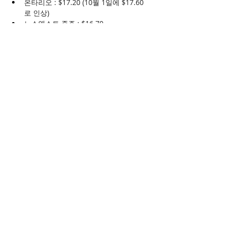
온타리오 : $17.20 (10월 1일에 $17.60
로 인상)
노스웨스트 준주 : $16.70
프린스 에드워드 아일랜드 : $16.00
뉴펀들랜드 및 래브라도 : $16.00
매니토바 : $15.80 (10월 1일에 $16.00
로 인상)
퀘벡 : $15.75(5월 1일 $16.10로 인상)
노바스코샤 : $15.70(10월 1일 $16.50로 
인상)
뉴브런즈윅 : $15.65
서스캐처원 : $15.00
앨버타
: $15.00
Previous
Next