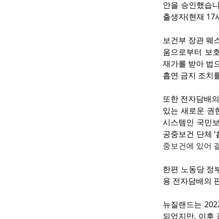
안을 승인했습니다. 
출생자(현재 17
보건부 장관 웨스
움으로부터 보호
재가를 받아 법으
흡연 금지 조치를
또한 전자담배의
있는 새로운 권한
시스템인 국민보
공중보건 단체 ‘
중보건에 있어 
한편 노동당 정
용 전자담배의 
뉴질랜드는 202
되었지만, 이후 