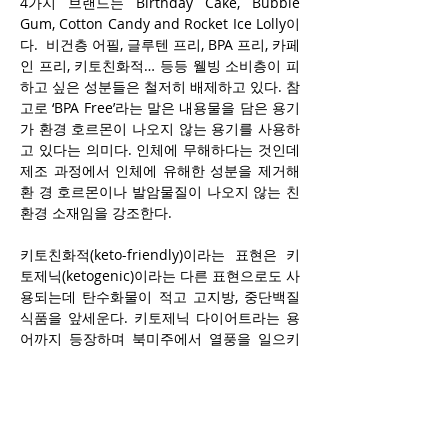
4가지 브랜드는 Birthday Cake, Bubble 
Gum, Cotton Candy and Rocket Ice Lolly이
다.  비건층 어필, 글루텐 프리, BPA 프리, 카페
인 프리, 키토친화적… 등등 웰빙 소비층이 피
하고 싶은 성분들은 철저히 배제하고 있다. 참
고로 ‘BPA Free’라는 말은 내용물을 담은 용기
가 환경 호르몬이 나오지 않는 용기를 사용하
고 있다는 의미다. 인체에 무해하다는 것인데 
제조 과정에서 인체에 유해한 성분을 제거해 
환 경 호르몬이나 발암물질이 나오지 않는 친
환경 소재임을 강조한다.
키토친화적(keto-friendly)이라는 표현은 키
토제닉(ketogenic)이라는 다른 표현으로도 사
용되는데 탄수화물이 적고 고지방, 중단백질 
식품을 앞세운다. 키토제닉 다이어트라는 용
어까지 등장하며 북미주에서 열풍을 일으키
고 있다.
한편, 캔디 캔의 4가지 제품은 현재 캐나다 전
역에서 구입 가능하다. 편의점은 주로 체인 편
의점 중심으로 보급되고 있는데 쿠쉬타르 알