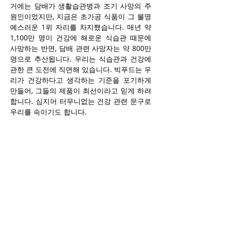
거에는 담배가 생활습관병과 조기 사망의 주
원인이었지만, 지금은 초가공 식품이 그 불명
예스러운 1위 자리를 차지했습니다. 매년 약 
1,100만 명이 건강에 해로운 식습관 때문에 
사망하는 반면, 담배 관련 사망자는 약 800만 
명으로 추산됩니다. 우리는 식습관과 건강에 
관한 큰 도전에 직면해 있습니다. 빅푸드는 우
리가 건강하다고 생각하는 기준을 포기하게 
만들어, 그들의 제품이 최선이라고 믿게 하려 
합니다. 심지어 터무니없는 건강 관련 문구로 
우리를 속이기도 합니다.
예를 들어, 설탕이 전혀 첨가되지 않았다고 포
장 앞면에 적힌 그래놀라가 뒷면을 보면 거의 
25%가 설탕인 경우가 있습니다. 이런 건강 문
구가 붙는 이유는 단 하나, 판매를 늘리기 위
해서입니다. 그래서 제 기본 원칙은 포장 앞면
에 건강 문구가 붙은 식품은 피하는 것입니다. 
‘고섬유 함유’나 ‘X그램 단백질’ 같은 문구가 있
다면, 이는 영양가 부족이나 칼로리 과다를 가
리기 위한 주의 분산 시도라고 보시면 됩니다. 