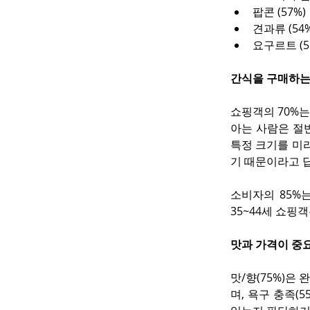
팝콘 (57%)
견과류 (54%
요구르트 (5
간식을 구매하는 
쇼핑객의 70%는
아는 사람은 절반
특정 크기를 미
기 때문이라고 
소비자의 85%
35~44세 쇼핑
맛과 가격이 중
맛/향(75%)은
며, 욕구 충족(55