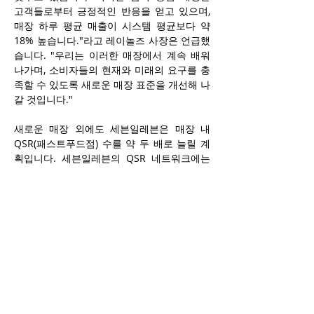
고객들로부터 긍정적인 반응을 얻고 있으며, 
매장 하루 평균 매출이 시스템 평균보다 약 
18% 높습니다."라고 레이놀즈 사장은 언급했
습니다. "우리는 이러한 매장에서 계속 배워 
나가며, 소비자들의 현재와 미래의 요구를 충
족할 수 있도록 새로운 매장 표준을 개선해 나
갈 것입니다."
새로운 매장 외에도 세븐일레븐은 매장 내 
QSR(패스트푸드점) 수를 약 두 배로 늘릴 계
획입니다. 세븐일레븐의 QSR 네트워크에는 
Raise the Roost Chicken & Biscuits, 
Laredo Taco Company, Speedy Café 등이 
포함되어 있습니다. 2024년 말 기준으로 세븐
일레븐에는 1,080개의 QSR이 포함된 매장이 
있었으며, 2025년에는 50개가 추가로 오픈될 
예정입니다. 그러나 2,100개의 목표를 달성하
려면 2026년부터 2030년까지 훨씬 더 빠른 
속도로 오픈이 진행되어야 할 것입니다. 세븐
일레븐은 새로 오픈하는 QSR들이 모두 새로
운 매장에 설치될 것인지에 대한 질문에 대해