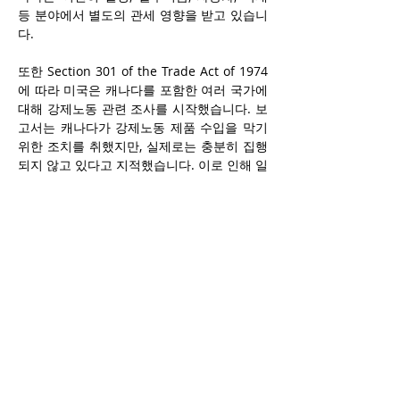
등 분야에서 별도의 관세 영향을 받고 있습니
다.
또한 Section 301 of the Trade Act of 1974
에 따라 미국은 캐나다를 포함한 여러 국가에 
대해 강제노동 관련 조사를 시작했습니다. 보
고서는 캐나다가 강제노동 제품 수입을 막기 
위한 조치를 취했지만, 실제로는 충분히 집행
되지 않고 있다고 지적했습니다. 이로 인해 일
부 제품이 낮은 비용 구조로 경쟁력을 가지며 
시장에서 불공정한 이점을 얻을 수 있다는 우
려도 제기됐습니다.
Greer 대표는 특히 캐나다 주정부의 미국산 
주류 판매 제한이 양국 간 무역 협상을 어렵게 
만든다고 비판했습니다. 최근 캐나다–미국 관
계는 관세와 병합(annexation) 발언 등으로 
긴장이 높아진 상태입니다. CUSMA는 올해 
재검토 대상이며, 향후 방향은 불확실합니다. 
트럼프 대통령은 이 협정이 “더 이상 의미가 
없을 수 있다”고 언급하며, 양자 협정(미국–캐
나다, 미국–멕시코)으로 대체할 가능성도 시