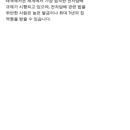
태국에서는 세계에서 가장 엄격한 전자담배 
규제가 시행되고 있으며, 전자담배 관련 법을 
위반한 사람은 높은 벌금이나 최대 5년의 징
역형을 받을 수 있습니다.
호주에서는 2024년 3월부터 모든 종류의 전
자담배 수입이 금지되었으며, 특별 허가나 면
허가 없는 한 반입이 불가능합니다.
전자담배가 흡연자를 담배에서 끊게 도울 수 
있다는 연구 결과가 있지만, 많은 국가의 보
건 당국은 아직 흡연을 시작하지 않은 젊은 
층 사이에서 디저트 맛 전자담배 액상에 대한 
강한 매력이 존재하는 점을 우려하고 있습니
다.
Previous
Next