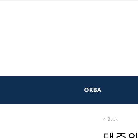
OKBA
< Back
맥주와