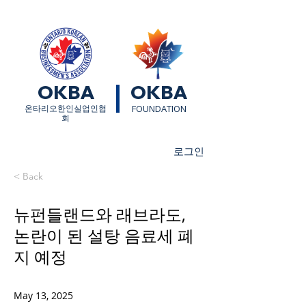
OKBA
OKBA
​온타리오한인실업인협
FOUNDATION
회
로그인
< Back
뉴펀들랜드와 래브라도,
논란이 된 설탕 음료세 폐
지 예정
May 13, 2025