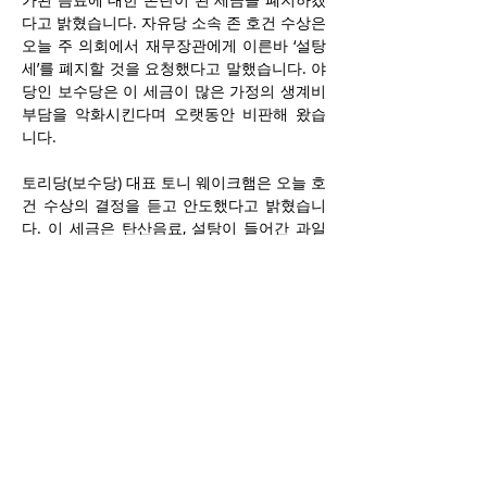
다고 밝혔습니다. 자유당 소속 존 호건 수상은 
오늘 주 의회에서 재무장관에게 이른바 ‘설탕
세’를 폐지할 것을 요청했다고 말했습니다. 야
당인 보수당은 이 세금이 많은 가정의 생계비 
부담을 악화시킨다며 오랫동안 비판해 왔습
니다.
토리당(보수당) 대표 토니 웨이크햄은 오늘 호
건 수상의 결정을 듣고 안도했다고 밝혔습니
다. 이 세금은 탄산음료, 설탕이 들어간 과일 
맛 주스, 슬러시, 일반 자판기 탄산음료 등 설
탕 음료 1리터당 20센트를 부과하는 것이었
습니다. 2022년에 시행되었으며, 매년 약 900
만 달러의 세수를 창출할 것으로 예상됐습니
다.
Previous
Next