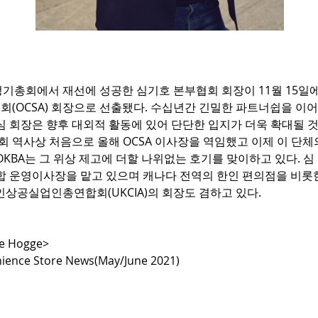
정기총회에서
재선에
성공한
심기호
본부협회
회장이
 11
월 
15일
협회
(OCSA) 
회장으로
선출됐다
.
 수십년간
긴밀한
파트너쉽을
이어
심
회장은
향후
대외적
활동에
있어
단단한
입지가
더욱
확대될
회
역사상
처음으로
올해
 OCSA 
이사장을
역임했고
이제
이
단체
OKBA
는
그
위상
제고에
더할
나위없는
호기를
맞이하고
있다
. 
심
합
운영이사장을
맡고
있으며
캐나다
전역의
한인
편의점을
비롯
인상공실업인총연합회
(UKCIA)
의
회장도
겸하고
있다
.
me Hogge>
ience Store News(May/June 2021)