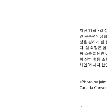
지난
 11
월
 7
일
인
온주편의점
장을
겸하게
된
다
.
 심 회장은
협
써
소속
회원인
 
회
산하
협동
조
체인
 ‘
캐나다
한
<Photo by Jai
Canada Conven