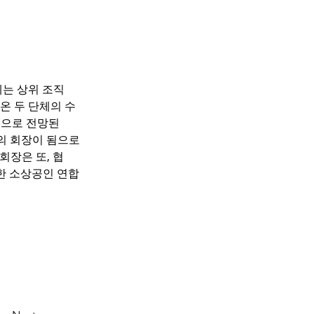
에는
상위
조직
온
두
단체의
수
것으로
전망된
의
회장이
됨으로
 회장은
또
, 
협
한
소상공인
연합