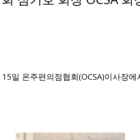
월 15일 온주편의점협회(OCSA)이사장